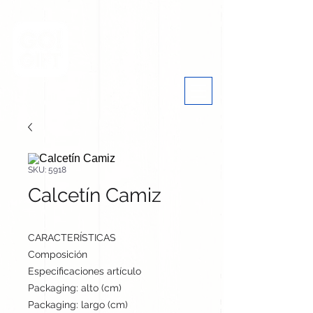
SKU: 5918
Calcetín Camiz
CARACTERÍSTICAS
Composición
Poliéster
Especificaciones artículo
cm / cm / cm | 120 gr
Packaging: alto (cm)
50
Packaging: largo (cm)
40