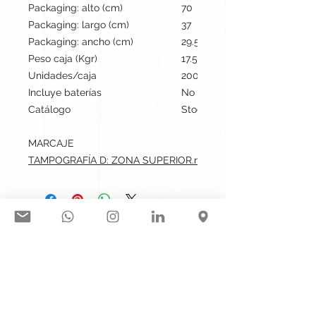
Packaging: alto (cm)
70
Packaging: largo (cm)
37
Packaging: ancho (cm)
29.5
Peso caja (Kgr)
17.5
Unidades/caja
200
Incluye baterías
No
Catálogo
Stock internacional
MARCAJE
TAMPOGRAFÍA D: ZONA SUPERIOR.max: 4.5x2 cm
Síguenos en nuestras redes
sociales:
Contacto@gogift.cl