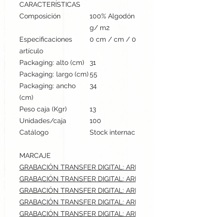
CARACTERÍSTICAS
Composición
100% Algodón Orgánico Ring Spun, Sing
g/ m2
Especificaciones
0 cm / cm / 0 cm | 150 gr
artículo
Packaging: alto (cm)
31
Packaging: largo (cm)
55
Packaging: ancho
34
(cm)
Peso caja (Kgr)
13
Unidades/caja
100
Catálogo
Stock internacional
MARCAJE
GRABACIÓN TRANSFER DIGITAL: AREA 3.max: 28x40 cm
GRABACIÓN TRANSFER DIGITAL: AREA 7.max: 28x40 cm
GRABACIÓN TRANSFER DIGITAL: AREA 1.max: 8x8 cm
GRABACIÓN TRANSFER DIGITAL: AREA 2.max: 8x8 cm
GRABACIÓN TRANSFER DIGITAL: AREA 4.max: 8x5 cm