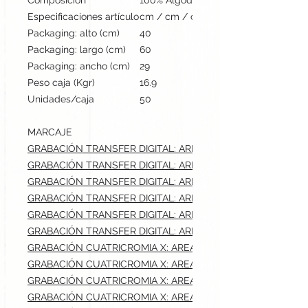
Composición
100% Algodón Ring Spun, Single Jer
Especificaciones artículo
cm / cm / cm | 200 gr
Packaging: alto (cm)
40
Packaging: largo (cm)
60
Packaging: ancho (cm)
29
Peso caja (Kgr)
16.9
Unidades/caja
50
MARCAJE
GRABACIÓN TRANSFER DIGITAL: AREA 1.max: 8x8 cm
GRABACIÓN TRANSFER DIGITAL: AREA 2.max: 8x8 cm
GRABACIÓN TRANSFER DIGITAL: AREA 3.max: 28x40 cm
GRABACIÓN TRANSFER DIGITAL: AREA 4.max: 8x5 cm
GRABACIÓN TRANSFER DIGITAL: AREA 5.max: 8x5 cm
GRABACIÓN TRANSFER DIGITAL: AREA 7.max: 28x40 cm
GRABACIÓN CUATRICROMIA X: AREA 3.max: 28x40 cm
GRABACIÓN CUATRICROMIA X: AREA 7.max: 28x40 cm
GRABACIÓN CUATRICROMIA X: AREA 1.max: 8x8 cm
GRABACIÓN CUATRICROMIA X: AREA 2.max: 8x8 cm