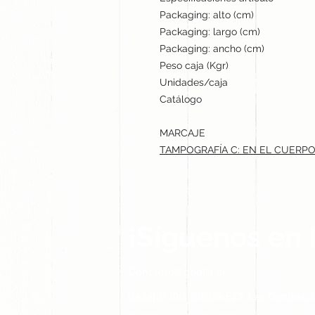
Packaging: alto (cm)
Packaging: largo (cm)
Packaging: ancho (cm)
Peso caja (Kgr)
Unidades/caja
Catálogo
MARCAJE
TAMPOGRAFÍA C: EN EL CUERPO.
¡Síguenos en 
Contacto@gogift.cl
Badajoz 100, oficina 523, Las Condes, C