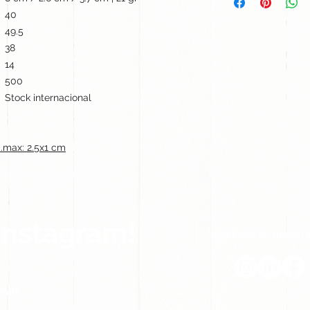
40
49.5
38
14
500
Stock internacional
max: 2.5x1 cm
Instagram!
Síguenos en nuestra
hile.