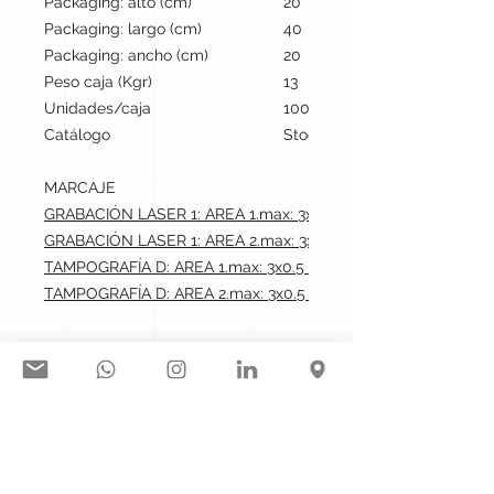
Packaging: alto (cm)
20
Packaging: largo (cm)
40
Packaging: ancho (cm)
20
Peso caja (Kgr)
13
Unidades/caja
100
Catálogo
Stock internacional
MARCAJE
GRABACIÓN LASER 1: AREA 1.max: 3x0.5 cm
GRABACIÓN LASER 1: AREA 2.max: 3x0.5 cm
TAMPOGRAFÍA D: AREA 1.max: 3x0.5 cm
TAMPOGRAFÍA D: AREA 2.max: 3x0.5 cm
Síguenos en nuestras redes
sociales: