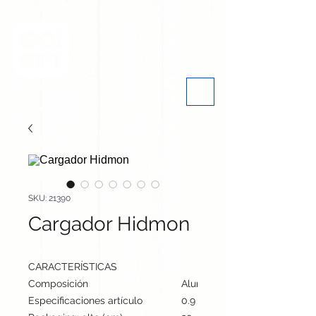
SKU: 21390
Cargador Hidmon
CARACTERÍSTICAS
Composición
Aluminio
Especificaciones artículo
0.9 cm / 5.8 cm / 5.8 cm | 6