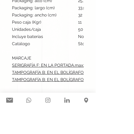
Packaging: alto (cm)
25.5
Packaging: largo (cm)
33.5
Packaging: ancho (cm)
32
Peso caja (Kgr)
11
Unidades/caja
50
Incluye baterías
No
Catálogo
Stock internacional
MARCAJE
SERIGRAFÍA F: EN LA PORTADA.max: 15x24 cm
TAMPOGRAFÍA B: EN EL BOLÍGRAFO CARA A.max: 5x0.5 cm
TAMPOGRAFÍA B: EN EL BOLÍGRAFO CARA B.max: 0.5x5 cm
Síguenos en nuestras redes
sociales: