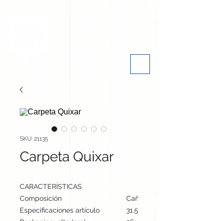
SKU: 21135
Carpeta Quixar
CARACTERÍSTICAS
Composición
Caña de Trigo/ PP
Especificaciones artículo
31.5 cm / 24 cm / 0.5 cm | 8