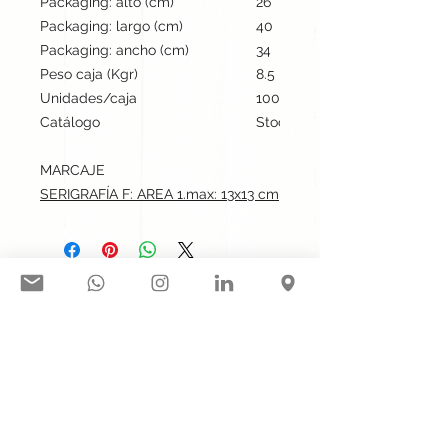
Packaging: alto (cm)
26
Packaging: largo (cm)
40
Packaging: ancho (cm)
34
Peso caja (Kgr)
8.5
Unidades/caja
100
Catálogo
Stock internacional
MARCAJE
SERIGRAFÍA F: AREA 1.max: 13x13 cm
Síguenos en nuestras redes
sociales:
Contacto@gogift.cl
Badajoz 100, oficina 523, Las
Condes, Chile.