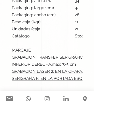
Packaging: alto (cm)
34
Packaging: largo (cm)
42
Packaging: ancho (cm)
26
Peso caja (Kgr)
11
Unidades/caja
20
Catálogo
Stock internacional
MARCAJE
GRABACIÓN TRANSFER SERIGRÁFICO: EN LA PORTADA ESQ
INFERIOR DERECHA.max: 7x5 cm
GRABACION LASER 2: EN LA CHAPA.max: 2.5x1 cm
SERIGRAFÍA F: EN LA PORTADA ESQUINA INFERIOR DERECHA
Síguenos en nuestras redes
sociales: