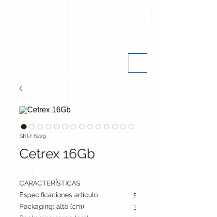
SKU: 6229
Cetrex 16Gb
CARACTERÍSTICAS
Especificaciones artículo
5.8 cm / 2 cm / 1 cm | 14 
Packaging: alto (cm)
34