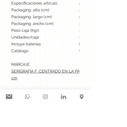
Especificaciones artículo
46 cm / 2 cm / 1 cm | 12 
Packaging: alto (cm)
34
Packaging: largo (cm)
54
Packaging: ancho (cm)
32
Peso caja (Kgr)
13
Unidades/caja
1000
Incluye baterías
No
Catálogo
Stock internacional
MARCAJE
SERIGRAFÍA F: CENTRADO EN LA PARTE TRASERA DE LA CINT
cm
Síguenos en nuestras redes
sociales: