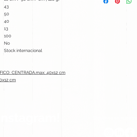
43
50
40
13
100
No
Stock internacional
ICO: CENTRADA.max: 40x12 cm
0x12 cm
Instagram!
Síguenos en nuestra