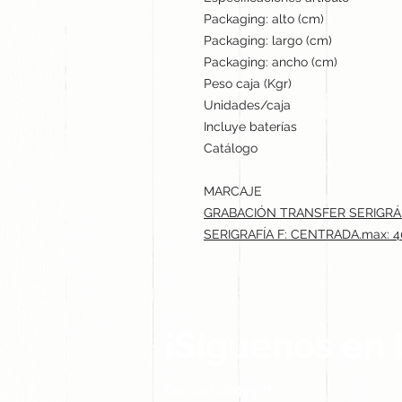
Packaging: alto (cm)
Packaging: largo (cm)
Packaging: ancho (cm)
Peso caja (Kgr)
Unidades/caja
Incluye baterías
Catálogo
MARCAJE
GRABACIÓN TRANSFER SERIGRÁF
SERIGRAFÍA F: CENTRADA.max: 4
¡Síguenos en 
Contacto@gogift.cl