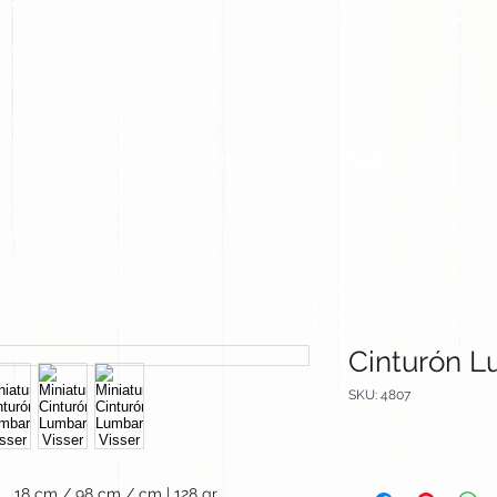
CLIENTES
EQUIPO
CATALOGOS
Cinturón L
SKU: 4807
18 cm / 98 cm / cm | 128 gr