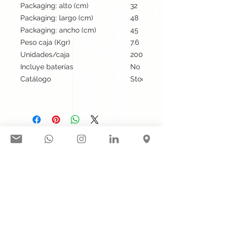
Packaging: alto (cm)
32
Packaging: largo (cm)
48
Packaging: ancho (cm)
45
Peso caja (Kgr)
7.6
Unidades/caja
200
Incluye baterías
No
Catálogo
Stock internacional
Síguenos en nuestras redes
sociales:
Contacto@gogift.cl
Badajoz 100, oficina 523, Las
Condes, Chile.