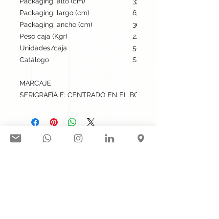
Packaging: alto (cm)
33
Packaging: largo (cm)
63
Packaging: ancho (cm)
30
Peso caja (Kgr)
2.9
Unidades/caja
50
Catálogo
Stock internacional
MARCAJE
SERIGRAFÍA E: CENTRADO EN EL BOLSILLO.max: 12x12 cm
Síguenos en nuestras redes
sociales:
Contacto@gogift.cl
Badajoz 100, oficina 523, Las
Condes, Chile.