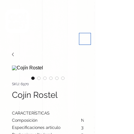
SKU: 6970
Cojín Rostel
CARACTERÍSTICAS
Composición
Non-Woven
Especificaciones artículo
31 cm / 31 cm / 0 cm | 40 