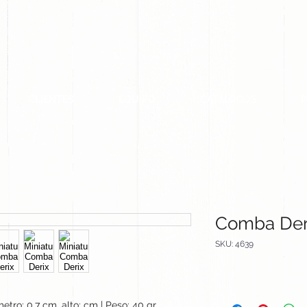
CLIENTES
EQUIPO
CATALOGOS
Comba Der
SKU: 4639
etro: 0.7 cm, alto: cm | Peso: 40 gr