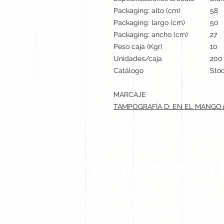
Packaging: alto (cm)
58
Packaging: largo (cm)
50
Packaging: ancho (cm)
27
Peso caja (Kgr)
10
Unidades/caja
200
Catálogo
Stoc
MARCAJE
TAMPOGRAFÍA D: EN EL MANGO.
¡Síguenos en 
Contacto@gogift.cl
Badajoz 100, oficina 523, Las Condes, C