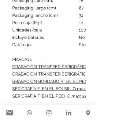
Packaging: alto (cm)
18
Packaging: largo (cm)
67
Packaging: ancho (cm)
34
Peso caja (Kgr)
12
Unidades/caja
100
Incluye baterías
No
Catálogo
Stock internacional
MARCAJE
GRABACIÓN TRANSFER SERIGRÁFICO: EN EL BOLSILLO.max:
GRABACIÓN TRANSFER SERIGRÁFICO: EN EL PECHO.max: 22
GRABACIÓN BORDADO P: EN EL PECHO.max: 22x18 cm
SERIGRAFÍA F: EN EL BOLSILLO.max: 14x9 cm
SERIGRAFÍA F: EN EL PECHO.max: 22x18 cm
Síguenos en nuestras redes
sociales: