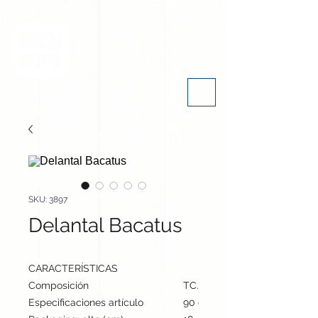
SKU: 3897
Delantal Bacatus
CARACTERÍSTICAS
Composición
TC. 35% Algodón/ 65% Poliés
Especificaciones artículo
90 cm / 65 cm / cm | 100 gr