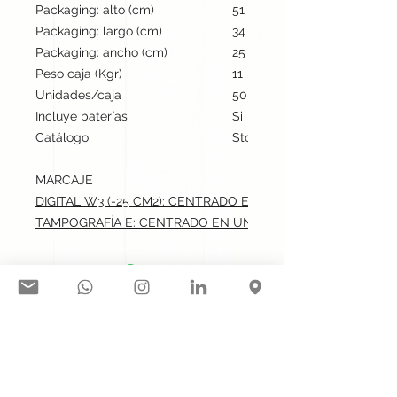
Packaging: alto (cm)
51
Packaging: largo (cm)
34
Packaging: ancho (cm)
25
Peso caja (Kgr)
11
Unidades/caja
50
Incluye baterías
Si
Catálogo
Stock internacional
MARCAJE
DIGITAL W3 (-25 CM2): CENTRADO EN UN LADO.max: 4x5 cm
TAMPOGRAFÍA E: CENTRADO EN UN LADO.max: 4x5 cm
Síguenos en nuestras redes
sociales:
Contacto@gogift.cl