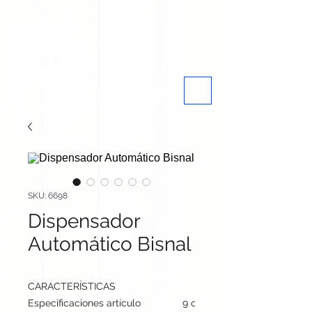
SKU: 6698
Dispensador
Automático Bisnal
CARACTERÍSTICAS
Especificaciones artículo
9 cm / 5.5 cm / 7.5 cm | 155