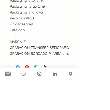
Packaging: alto (cm)
40
Packaging: largo (cm)
55
Packaging: ancho (cm)
60
Peso caja (Kgr)
14.5
Unidades/caja
500
Catálogo
Stock internacional
MARCAJE
GRABACIÓN TRANSFER SERIGRÁFICO: AREA 1.max: 8x8 cm
GRABACIÓN BORDADO P: AREA 1.max: 8x8 cm
Síguenos en nuestras redes
sociales:
Contacto@gogift.cl
Badajoz 100, oficina 523, Las