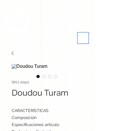
SKU: 20411
Doudou Turam
CARACTERÍSTICAS
Composición
Poliéster
Especificaciones artículo
37 cm / 33 cm / cm | 27 