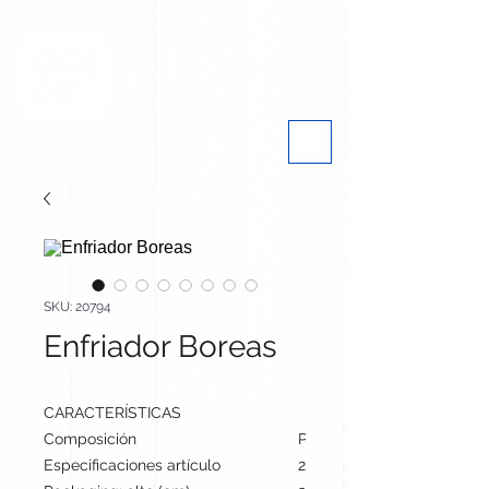
SKU: 20794
Enfriador Boreas
CARACTERÍSTICAS
Composición
Poliéster
Especificaciones artículo
24 cm / 14 cm / cm | 290 