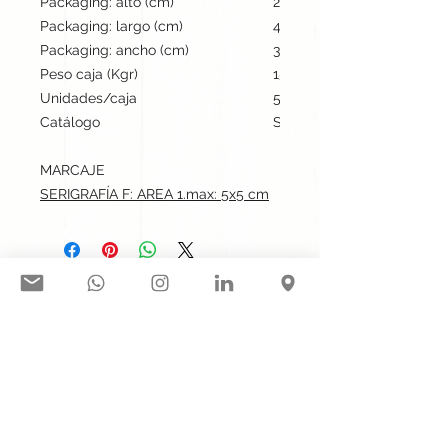
Packaging: alto (cm)
22
Packaging: largo (cm)
42
Packaging: ancho (cm)
36
Peso caja (Kgr)
15
Unidades/caja
50
Catálogo
Stock internacional
MARCAJE
SERIGRAFÍA F: AREA 1.max: 5x5 cm
Síguenos en nuestras redes
sociales:
Contacto@gogift.cl
Badajoz 100, oficina 523, Las
Condes, Chile.