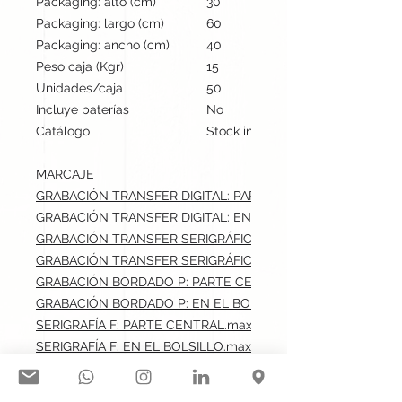
Packaging: alto (cm)
30
Packaging: largo (cm)
60
Packaging: ancho (cm)
40
Peso caja (Kgr)
15
Unidades/caja
50
Incluye baterías
No
Catálogo
Stock internacional
MARCAJE
GRABACIÓN TRANSFER DIGITAL: PARTE CENTRAL.max: 50x7
GRABACIÓN TRANSFER DIGITAL: EN EL BOLSILLO.max: 18x2
GRABACIÓN TRANSFER SERIGRÁFICO: PARTE CENTRAL.max:
GRABACIÓN TRANSFER SERIGRÁFICO: EN EL BOLSILLO.max:
GRABACIÓN BORDADO P: PARTE CENTRAL.max: 50x70 cm
GRABACIÓN BORDADO P: EN EL BOLSILLO.max: 18x20 cm
SERIGRAFÍA F: PARTE CENTRAL.max: 50x70 cm
SERIGRAFÍA F: EN EL BOLSILLO.max: 18x20 cm