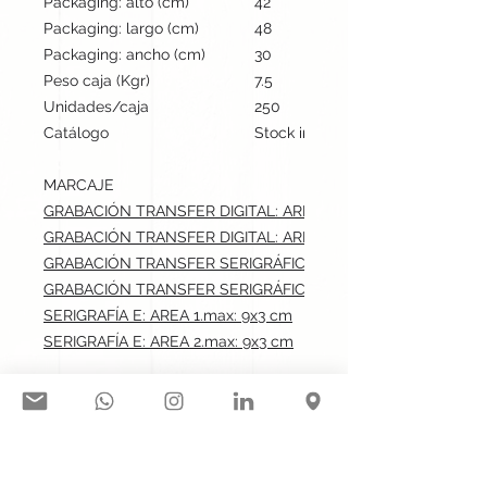
Packaging: alto (cm)
42
Packaging: largo (cm)
48
Packaging: ancho (cm)
30
Peso caja (Kgr)
7.5
Unidades/caja
250
Catálogo
Stock internacional
MARCAJE
GRABACIÓN TRANSFER DIGITAL: AREA 1.max: 9x3 cm
GRABACIÓN TRANSFER DIGITAL: AREA 2.max: 9x3 cm
GRABACIÓN TRANSFER SERIGRÁFICO: AREA 1.max: 9x3 cm
GRABACIÓN TRANSFER SERIGRÁFICO: AREA 2.max: 9x3 cm
SERIGRAFÍA E: AREA 1.max: 9x3 cm
SERIGRAFÍA E: AREA 2.max: 9x3 cm
Síguenos en nuestras redes
sociales: