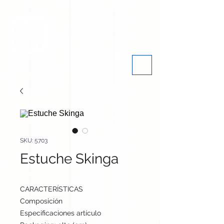
SKU: 5703
Estuche Skinga
CARACTERÍSTICAS
Composición
Non-Woven
Especificaciones artículo
11 cm / 22 cm / cm | 32 g