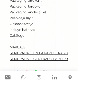
Packaging: alto (cm)
26
Packaging: largo (cm)
28
Packaging: ancho (cm)
32
Peso caja (Kgr)
7.2
Unidades/caja
200
Incluye baterías
No
Catálogo
Stock internacional
MARCAJE
SERIGRAFÍA F: EN LA PARTE TRASERA.max: 12x6 cm
SERIGRAFÍA F: CENTRADO PARTE SUPERIOR.max: 12x1.5 cm
Síguenos en nuestras redes
sociales:
Contacto@gogift.cl