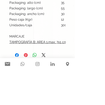
Packaging: alto (cm)
35
Packaging: largo (cm)
55
Packaging: ancho (cm)
30
Peso caja (Kgr)
12
Unidades/caja
300
MARCAJE
TAMPOGRAFÍA B: AREA 1.max: 7x1 cm
Síguenos en nuestras redes
sociales:
Contacto@gogift.cl
Badajoz 100, oficina 523, Las
Condes, Chile.