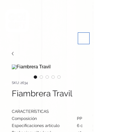
SKU: 2634
Fiambrera Travil
CARACTERÍSTICAS
Composición
PP
Especificaciones artículo
6 cm / 17.3 cm / 17.3 cm | 70