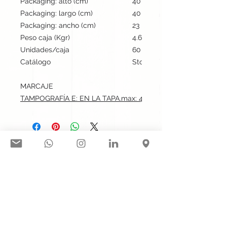
Packaging: alto (cm)
40
Packaging: largo (cm)
40
Packaging: ancho (cm)
23
Peso caja (Kgr)
4.6
Unidades/caja
60
Catálogo
Stock internacional
MARCAJE
TAMPOGRAFÍA E: EN LA TAPA.max: 4.5x4.5 cm
Síguenos en nuestras redes
sociales:
Contacto@gogift.cl
Badajoz 100, oficina 523, Las
Condes, Chile.