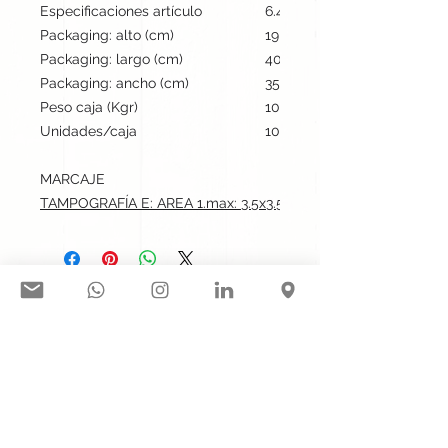
Especificaciones artículo
6.4 cm / 6.5 cm / 3 cm | 88
Packaging: alto (cm)
19
Packaging: largo (cm)
40
Packaging: ancho (cm)
35
Peso caja (Kgr)
10
Unidades/caja
100
MARCAJE
TAMPOGRAFÍA E: AREA 1.max: 3.5x3.5 cm
Síguenos en nuestras redes
sociales:
Contacto@gogift.cl
Badajoz 100, oficina 523, Las