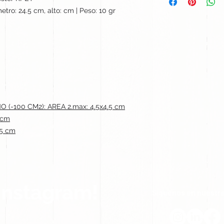
etro: 24.5 cm, alto: cm | Peso: 10 gr
-100 CM2): AREA 2.max: 4.5x4.5 cm
 cm
.5 cm
Instagram!
Síguenos en nuestra