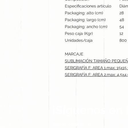
Especificaciones artículo
Diám
Packaging: alto (cm)
28
Packaging: largo (cm)
48
Packaging: ancho (cm)
54
Peso caja (Kgr)
12
Unidades/caja
800
MARCAJE
SUBLIMACIÓN TAMAÑO PEQUEÑO (
SERIGRAFÍA F: AREA 1.max: 15x15
SERIGRAFÍA F: AREA 2.max: 4.5x4
¡Síguenos en 
Contacto@gogift.cl