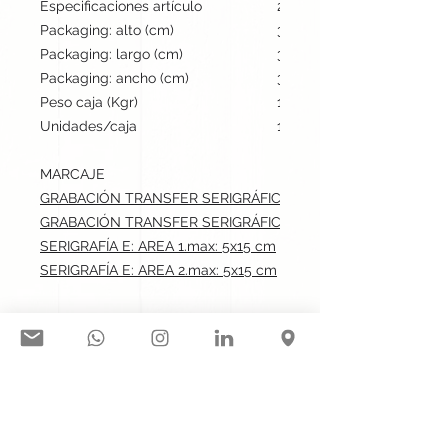
Especificaciones artículo
28 cm / 8.5 cm / cm | 12 
Packaging: alto (cm)
30
Packaging: largo (cm)
35
Packaging: ancho (cm)
35
Peso caja (Kgr)
14.8
Unidades/caja
1000
MARCAJE
GRABACIÓN TRANSFER SERIGRÁFICO: AREA 1.max: 5x15 cm
GRABACIÓN TRANSFER SERIGRÁFICO: AREA 2.max: 5x15 cm
SERIGRAFÍA E: AREA 1.max: 5x15 cm
SERIGRAFÍA E: AREA 2.max: 5x15 cm
Síguenos en nuestras redes
sociales: