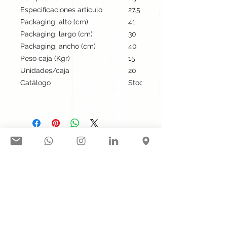
Especificaciones artículo
27.5 cm / 34.5 cm / 4 cm | 57
Packaging: alto (cm)
41
Packaging: largo (cm)
30
Packaging: ancho (cm)
40
Peso caja (Kgr)
15
Unidades/caja
20
Catálogo
Stock internacional
Síguenos en nuestras redes
sociales:
Contacto@gogift.cl
Badajoz 100, oficina 523, Las
Condes, Chile.