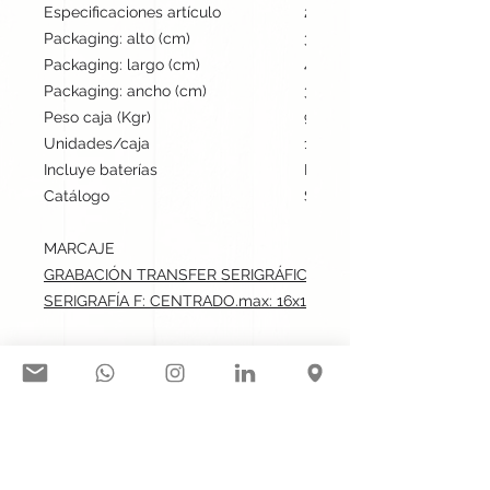
Especificaciones artículo
28 cm / 23 cm / cm | 65 
Packaging: alto (cm)
32
Packaging: largo (cm)
49
Packaging: ancho (cm)
32
Peso caja (Kgr)
9
Unidades/caja
100
Incluye baterías
No
Catálogo
Stock internacional
MARCAJE
GRABACIÓN TRANSFER SERIGRÁFICO: CENTRADO.max: 16x1
SERIGRAFÍA F: CENTRADO.max: 16x14 cm
Síguenos en nuestras redes
sociales: