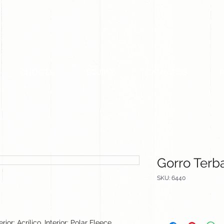
CLIENTES
EQUIPO
CATALOGOS
Gorro Terb
SKU: 6440
erior: Acrílico. Interior: Polar Fleece