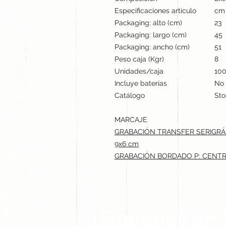
Especificaciones artículo
cm 
Packaging: alto (cm)
23
Packaging: largo (cm)
45
Packaging: ancho (cm)
51
Peso caja (Kgr)
8
Unidades/caja
10
Incluye baterías
No
Catálogo
Sto
MARCAJE
GRABACIÓN TRANSFER SERIGRÁ
9x6 cm
GRABACIÓN BORDADO P: CENTRA
¡Síguenos en 