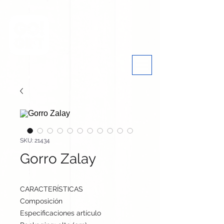
SKU: 21434
Gorro Zalay
CARACTERÍSTICAS
Composición
Poliéster RPET
Especificaciones artículo
cm / cm / cm | 42 gr