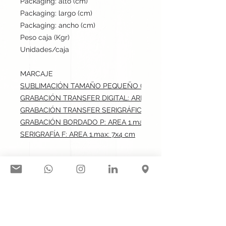
Packaging: alto (cm)
45
Packaging: largo (cm)
60
Packaging: ancho (cm)
38
Peso caja (Kgr)
11
Unidades/caja
200
MARCAJE
SUBLIMACIÓN TAMAÑO PEQUEÑO (-100 CM2): AREA 1.max: 7
GRABACIÓN TRANSFER DIGITAL: AREA 1.max: 7x4 cm
GRABACIÓN TRANSFER SERIGRÁFICO: AREA 1.max: 7x4 cm
GRABACIÓN BORDADO P: AREA 1.max: 7x4 cm
SERIGRAFÍA F: AREA 1.max: 7x4 cm
Síguenos en nuestras redes
sociales: