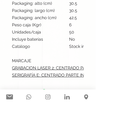
Packaging: alto (cm)
30.5
Packaging: largo (cm)
30.5
Packaging: ancho (cm)
42.5
Peso caja (Kgr)
6
Unidades/caja
50
Incluye baterías
No
Catálogo
Stock internacional
MARCAJE
GRABACION LASER 2: CENTRADO PARTE INFERIOR.max: 1.6x
SERIGRAFÍA E: CENTRADO PARTE INFERIOR.max: 1.6x8 cm
Síguenos en nuestras redes
sociales:
Contacto@gogift.cl