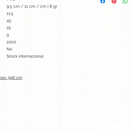
9.5 cm / 11 cm / cm | 8 gr
11.5
45
25
9
1000
No
Stock internacional
max: 9x6 cm
Instagram!
Síguenos en nuestra