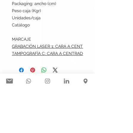
Packaging: ancho (cm)
45
Peso caja (Kgr)
7.3
Unidades/caja
2000
Catálogo
Stock internacional
MARCAJE
GRABACIÓN LASER 1: CARA A CENTRADO.max: 5x1.5 cm
TAMPOGRAFÍA C: CARA A CENTRADO.max: 5x1.5 cm
Síguenos en nuestras redes
sociales:
Contacto@gogift.cl
Badajoz 100, oficina 523, Las
Condes, Chile.