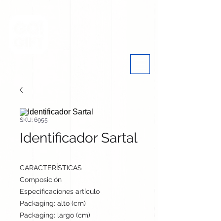
SKU: 6955
Identificador Sartal
CARACTERÍSTICAS
Composición
Corcho
Especificaciones artículo
2.5 cm / 7 cm / 1 cm | 3 
Packaging: alto (cm)
35
Packaging: largo (cm)
50