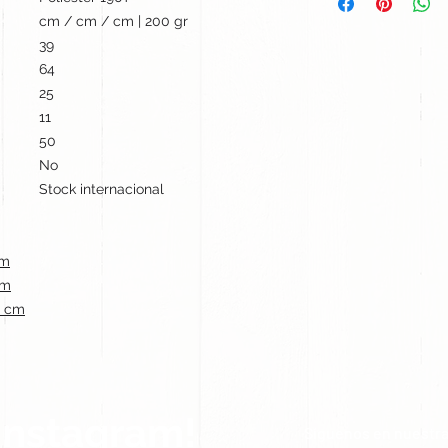
cm / cm / cm | 200 gr
39
64
25
11
50
No
Stock internacional
cm
cm
0 cm
Instagram!
Síguenos en nuestra