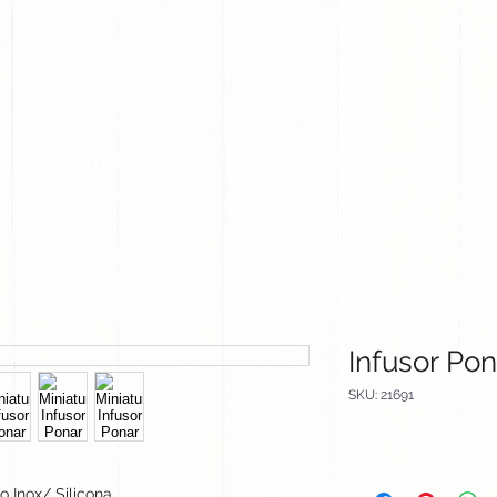
CLIENTES
EQUIPO
CATALOGOS
Infusor Pon
SKU: 21691
o Inox/ Silicona