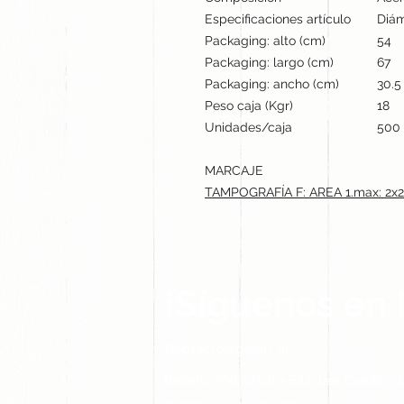
Especificaciones artículo
Diám
Packaging: alto (cm)
54
Packaging: largo (cm)
67
Packaging: ancho (cm)
30.5
Peso caja (Kgr)
18
Unidades/caja
500
MARCAJE
TAMPOGRAFÍA F: AREA 1.max: 2x
¡Síguenos en 
Contacto@gogift.cl
Badajoz 100, oficina 523, Las Condes, C