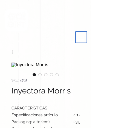
SKU: 4785
Inyectora Morris
CARACTERÍSTICAS
Especificaciones artículo
4.1 cm / 12.4 cm / 3.2 cm | 56
Packaging: alto (cm)
23.5