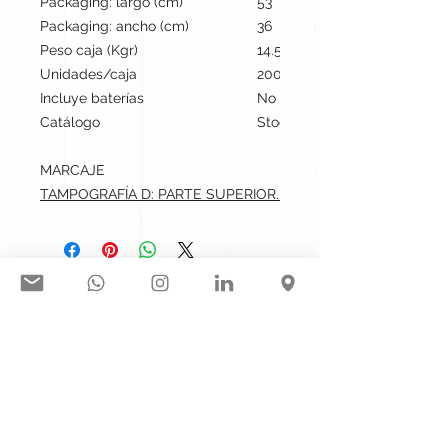
Packaging: largo (cm)
53
Packaging: ancho (cm)
36
Peso caja (Kgr)
14.5
Unidades/caja
200
Incluye baterías
No
Catálogo
Stock internacional
MARCAJE
TAMPOGRAFÍA D: PARTE SUPERIOR.max: 4.5x1.4 cm
Síguenos en nuestras redes
sociales:
Contacto@gogift.cl
Badajoz 100, oficina 523, Las
Condes, Chile.