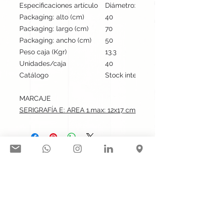
Especificaciones artículo
Diámetro: 17.7 cm, alto: 25.2 cm | P
Packaging: alto (cm)
40
Packaging: largo (cm)
70
Packaging: ancho (cm)
50
Peso caja (Kgr)
13.3
Unidades/caja
40
Catálogo
Stock internacional
MARCAJE
SERIGRAFÍA E: AREA 1.max: 12x17 cm
Síguenos en nuestras redes
sociales:
Contacto@gogift.cl