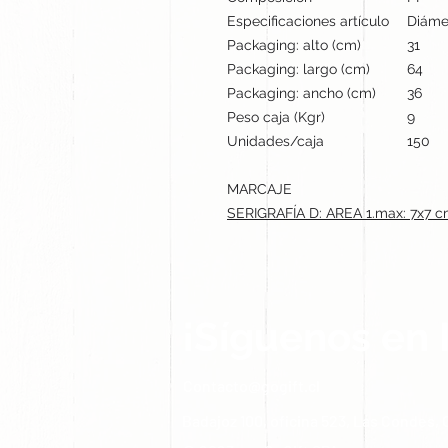
Especificaciones artículo
Diámet
Packaging: alto (cm)
31
Packaging: largo (cm)
64
Packaging: ancho (cm)
36
Peso caja (Kgr)
9
Unidades/caja
150
MARCAJE
SERIGRAFÍA D: AREA 1.max: 7x7 
¡Síguenos en 
Contacto@gogift.cl
Badajoz 100, oficina 523, Las Condes, C