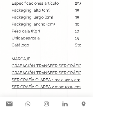
Especificaciones artículo
29.5 cm / 20 cm / 7 cm | 570
Packaging: alto (cm)
35
Packaging: largo (cm)
35
Packaging: ancho (cm)
30
Peso caja (Kgr)
10
Unidades/caja
15
Catálogo
Stock internacional
MARCAJE
GRABACIÓN TRANSFER SERIGRÁFICO: AREA 1.max: 9x15 cm
GRABACIÓN TRANSFER SERIGRÁFICO: AREA 2.max: 9x15 cm
SERIGRAFÍA G: AREA 1.max: 9x15 cm
SERIGRAFÍA G: AREA 2.max: 9x15 cm
Síguenos en nuestras redes
sociales: