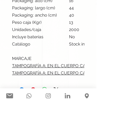
Packaging: alto (cm)
16
Packaging: largo (cm)
44
Packaging: ancho (cm)
40
Peso caja (Kgr)
13
Unidades/caja
2000
Incluye baterías
No
Catálogo
Stock internacional
MARCAJE
TAMPOGRAFÍA A: EN EL CUERPO CARA A.max: 5x0.4 cm
TAMPOGRAFÍA A: EN EL CUERPO CARA B.max: 5x0.4 cm
Síguenos en nuestras redes
sociales:
Contacto@gogift.cl