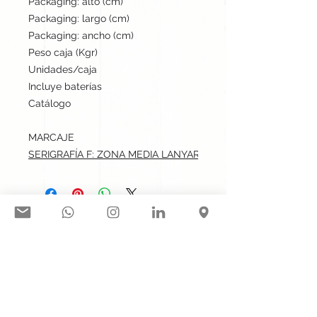
Packaging: alto (cm)
27
Packaging: largo (cm)
51
Packaging: ancho (cm)
31
Peso caja (Kgr)
12.5
Unidades/caja
300
Incluye baterías
No
Catálogo
Stock internacional
MARCAJE
SERIGRAFÍA F: ZONA MEDIA LANYARD (ENTRE CIERRES).max: 
Síguenos en nuestras redes
sociales:
Contacto@gogift.cl
Badajoz 100, oficina 523, Las