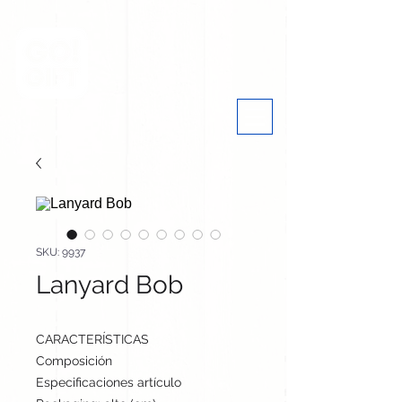
SKU: 9937
Lanyard Bob
CARACTERÍSTICAS
Composición
Nylon 190T
Especificaciones artículo
55 cm / 2 cm / cm | 39 g