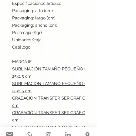
Especificaciones artículo
45 cm / 6 cm / cm | 9 g
Packaging: alto (cm)
38
Packaging: largo (cm)
45
Packaging: ancho (cm)
20
Peso caja (Kgr)
8
Unidades/caja
800
Catálogo
Stock internacional
MARCAJE
SUBLIMACIÓN TAMAÑO PEQUEÑO (-100 CM2): EN LA TIRA E
25x1.5 cm
SUBLIMACIÓN TAMAÑO PEQUEÑO (-100 CM2): EN LA TIRA IN
25x1.5 cm
GRABACIÓN TRANSFER SERIGRÁFICO: EN LA TIRA EXTERIOR.m
cm
GRABACIÓN TRANSFER SERIGRÁFICO: EN LA TIRA INTERIOR.m
cm
SERIGRAFÍA G: CARA 1 (EN LAS 2 TIRAS).max: 25x1.5 cm