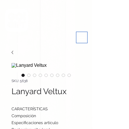
SKU: 5638
Lanyard Veltux
CARACTERÍSTICAS
Composición
Silicona
Especificaciones artículo
58 cm / 7 cm / cm | 37 g