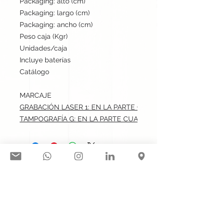
Packaging: alto (cm)
21
Packaging: largo (cm)
37
Packaging: ancho (cm)
33
Peso caja (Kgr)
12.5
Unidades/caja
300
Incluye baterías
No
Catálogo
Stock internacional
MARCAJE
GRABACIÓN LASER 1: EN LA PARTE CUADRADA.max: 4x4 cm
TAMPOGRAFÍA G: EN LA PARTE CUADRADA.max: 4x4 cm
Síguenos en nuestras redes
sociales:
Contacto@gogift.cl