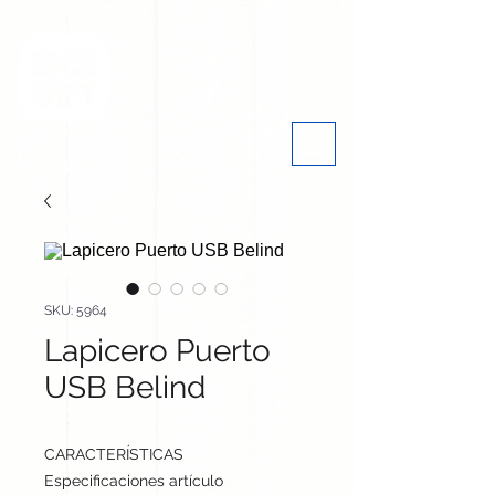
SKU: 5964
Lapicero Puerto
USB Belind
CARACTERÍSTICAS
Especificaciones artículo
8 cm / 7 cm / 7 cm | 81 g