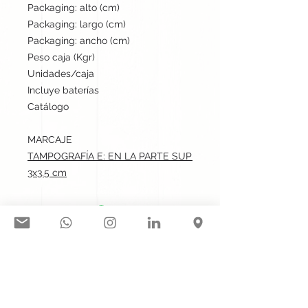
Packaging: alto (cm)
40.5
Packaging: largo (cm)
40.5
Packaging: ancho (cm)
38
Peso caja (Kgr)
10.7
Unidades/caja
100
Incluye baterías
No
Catálogo
Stock internacional
MARCAJE
TAMPOGRAFÍA E: EN LA PARTE SUPERIOR EN LA CARA FRON
3x3.5 cm
Síguenos en nuestras redes
sociales:
Contacto@gogift.cl