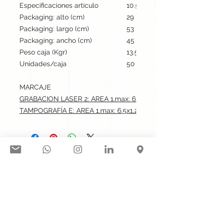
Especificaciones artículo
10.5 cm / 13 cm / 8 cm | 140
Packaging: alto (cm)
29
Packaging: largo (cm)
53
Packaging: ancho (cm)
45
Peso caja (Kgr)
13.5
Unidades/caja
50
MARCAJE
GRABACION LASER 2: AREA 1.max: 6.5x1.2 cm
TAMPOGRAFÍA E: AREA 1.max: 6.5x1.2 cm
Síguenos en nuestras redes
sociales:
Contacto@gogift.cl