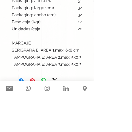
Packaging: alto (cm)
51
Packaging: largo (cm)
32
Packaging: ancho (cm)
32
Peso caja (Kgr)
12.5
Unidades/caja
200
MARCAJE
SERIGRAFÍA E: AREA 1.max: 6x8 cm
TAMPOGRAFÍA E: AREA 2.max: 5x0.3 cm
TAMPOGRAFÍA E: AREA 3.max: 5x0.3 cm
Síguenos en nuestras redes
sociales:
Contacto@gogift.cl
Badajoz 100, oficina 523, Las