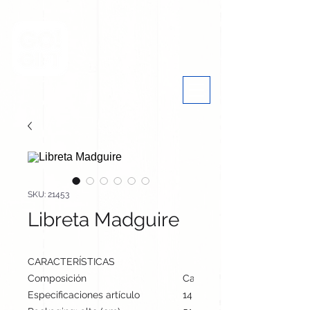
SKU: 21453
Libreta Madguire
CARACTERÍSTICAS
Composición
Cartón Reciclado
Especificaciones artículo
14 cm / 10 cm / 0.3 cm | 35