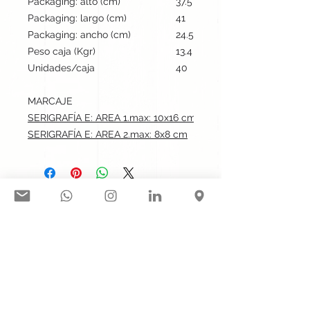
Packaging: alto (cm)
37.5
Packaging: largo (cm)
41
Packaging: ancho (cm)
24.5
Peso caja (Kgr)
13.4
Unidades/caja
40
MARCAJE
SERIGRAFÍA E: AREA 1.max: 10x16 cm
SERIGRAFÍA E: AREA 2.max: 8x8 cm
Síguenos en nuestras redes
sociales:
Contacto@gogift.cl
Badajoz 100, oficina 523, Las
Condes, Chile.