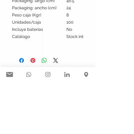
Packaging: largo (cm)
46.5
Packaging: ancho (cm)
24
Peso caja (Kgr)
8
Unidades/caja
100
Incluye baterías
No
Catálogo
Stock internacional
Síguenos en nuestras redes
sociales:
Contacto@gogift.cl
Badajoz 100, oficina 523, Las
Condes, Chile.
© 2023 por GoGift SPA