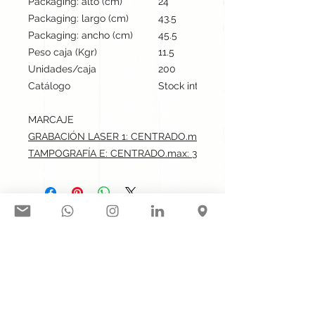
Packaging: alto (cm)
24
Packaging: largo (cm)
43.5
Packaging: ancho (cm)
45.5
Peso caja (Kgr)
11.5
Unidades/caja
200
Catálogo
Stock internacional
MARCAJE
GRABACIÓN LASER 1: CENTRADO.max: 3.5x1 cm
TAMPOGRAFÍA E: CENTRADO.max: 3.5x1 cm
Síguenos en nuestras redes
sociales:
Contacto@gogift.cl
Badajoz 100, oficina 523, Las